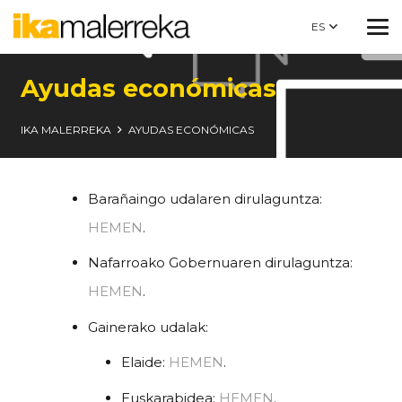
ES
Ayudas económicas
IKA MALERREKA
AYUDAS ECONÓMICAS
Barañaingo udalaren dirulaguntza:
HEMEN
.
Nafarroako Gobernuaren dirulaguntza:
HEMEN
.
Gainerako udalak:
Elaide:
HEMEN
.
Euskarabidea:
HEMEN
.