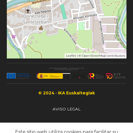
Leaflet
| ©
OpenStreetMap
contributors
© 2024 · IKA Euskaltegiak
AVISO LEGAL
POLÍTICA DE PRIVACIDAD
Este sitio web utiliza cookies para facilitar su