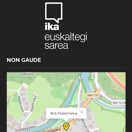
NON GAUDE
×
IKA Malerreka